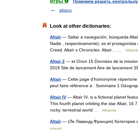
Игры ⚽
Поможем решить контрольну
altaico
Look at other dictionaries:
Altaïr
— Saltar a navegación, búsqueda Altaïr Ibn La Ahad (الطائر ابن لا أحد , del á
Nadie , respectivamente), es el protagonista
Creed: Altaïr s Chronicles. Altaïr… …
Wikiped
Altair 2
— et Orion 15 Données de la mission
2019 Site de lancement Aire de lancement 
Altair
— Cette page d’homonymie répertorie le
peut faire référence à : Sommaire 1 Géogr
Altair IV
— Altair IV, is a fictional planet fea
This fourth planet orbiting the star Altair, 16.
rocky, terrestrial world …
Wikipedia
Altaïr
— (Ле Лаванду,Франция) Категория 
отелей