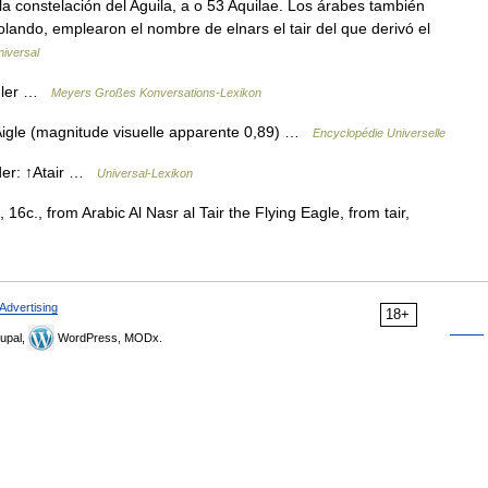
e la constelación del Aguila, a o 53 Aquilae. Los árabes también
olando, emplearon el nombre de elnars el tair del que derivó el
niversal
Adler …
Meyers Großes Konversations-Lexikon
l Aigle (magnitude visuelle apparente 0,89) …
Encyclopédie Universelle
, der: ↑Atair …
Universal-Lexikon
, 16c., from Arabic Al Nasr al Tair the Flying Eagle, from tair,
Advertising
18+
upal,
WordPress, MODx.