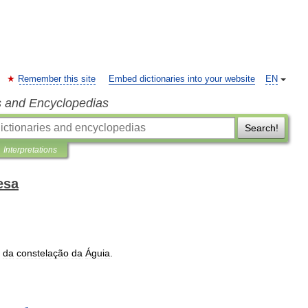
Remember this site
Embed dictionaries into your website
EN
s and Encyclopedias
Search!
Interpretations
esa
da
constelação
da
Águia
.