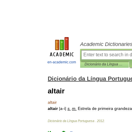
Academic Dictionarie
en-academic.com
Dicionário da Língua Portuguesa
Dicionário da Língua Portugu
altair
altair
altair
|
a
-
í
|
s
.
m
.
Estrela
de
primeira
grandeza
Dicionário
da
Língua
Portuguesa
.
2012
.