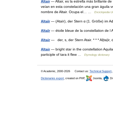
Altair
— Altair, es la estrella más brillante d
veían en esta constelación una gran águila v
nombre de Altair. Ocupa el… …
Enciclopedia U
Altaïr
— (Ataïr), der Stern α (1. Größe) im 
Altaïr
— étoile bleue de la constellation de 
Altair
— der, s, der Stern Atair. * * * Al|ta|ir
Altair
— bright star in the constellation Aquila
participle of tara it flew …
Etymology dictionary
© Academic, 2000-2026
Contact us:
Technical Support
,
Dictionaries export
, created on PHP,
Joomla,
Dr