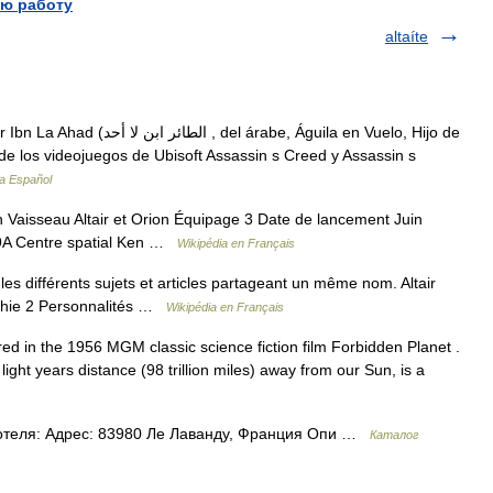
ю работу
altaíte
rabe, Águila en Vuelo, Hijo de
 de los videojuegos de Ubisoft Assassin s Creed y Assassin s
ia Español
 Vaisseau Altair et Orion Équipage 3 Date de lancement Juin
39A Centre spatial Ken …
Wikipédia en Français
s différents sujets et articles partageant un même nom. Altair
aphie 2 Personnalités …
Wikipédia en Français
tured in the 1956 MGM classic science fiction film Forbidden Planet .
7 light years distance (98 trillion miles) away from our Sun, is a
отеля: Адрес: 83980 Ле Лаванду, Франция Опи …
Каталог